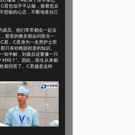
点柠檬茶；A君买了医学杂志
o，C君也似乎不认输，接着也去
不想输的心态，不断地拿自己
的成员。他们常常都会一起去
以，那里的教友都会问医生一
C君。C君身为一名男护士而
己那只有幼稚园程度的知识。
一知半解，到最后还要像一只
？对吗？"。因此，医生从来都
抢着回答了。C君越是这样