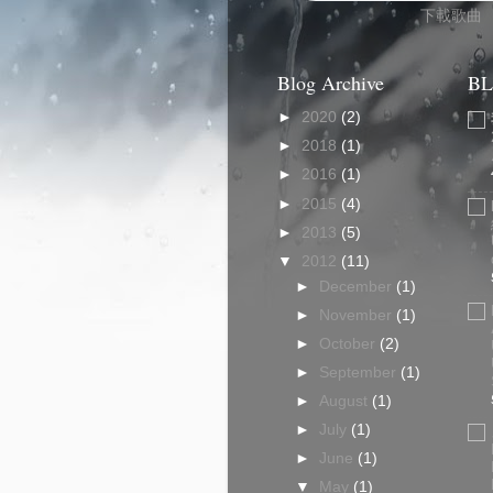
下載歌曲
Blog Archive
BL
►
2020
(2)
►
2018
(1)
►
2016
(1)
►
2015
(4)
►
2013
(5)
▼
2012
(11)
►
December
(1)
►
November
(1)
►
October
(2)
►
September
(1)
►
August
(1)
►
July
(1)
►
June
(1)
▼
May
(1)