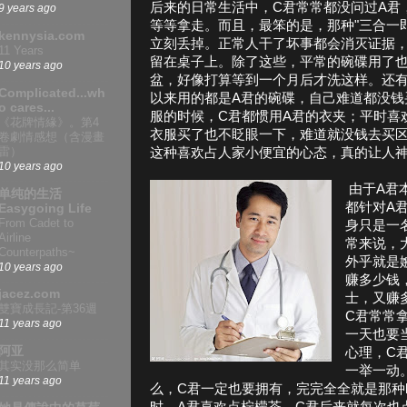
后来的日常生活中，C君常常都没问过A君
9 years ago
等等拿走。而且，最笨的是，那种"三合一
kennysia.com
立刻丢掉。正常人干了坏事都会消灭证据，
11 Years
留在桌子上。除了这些，平常的碗碟用了
10 years ago
盆，好像打算等到一个月后才洗这样。还有
Complicated...wh
以来用的都是A君的碗碟，自己难道都没钱
o cares...
服的时候，C君都惯用A君的衣夹；平时喜欢
《花牌情緣》。第4
衣服买了也不眨眼一下，难道就没钱去买
卷劇情感想（含漫畫
雷）
这种喜欢占人家小便宜的心态，真的让人
10 years ago
由于A君
单纯的生活
都针对A
Easygoing Life
From Cadet to
身只是一
Airline
常来说，
Counterpaths~
外乎就是
10 years ago
赚多少钱
jacez.com
士，又赚
雙寶成長記-第36週
C君常常
11 years ago
一天也要
阿亚
心理，C
其实没那么简单
一举一动
11 years ago
么，C君一定也要拥有，完完全全就是那种k