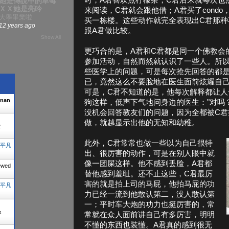
时，A君喜欢点柠檬茶，C君后来就每次也
她是傳說中的草莓
ＸＸ她是亮吟
来阅读，C君就会跟他借；A君买了cond
大學畢業啦
买一栋楼。这些动作就完全表现出C君那种
12 years ago
跟A君做比较。
Show All
更巧合的是，A君和C君都是同一个佛教会
参加活动，自然而然就认识了一些人。所
些医学上的问题，可是每次抢先回答的都是
已，竟然这么不要脸地在医生面前炫耀自
可是，C君不知道的是，他每次解释都让人
enan
狗这样，低声下气地问身边的医生："对吗
没机会回答教友们的问题，因为全都被C君
做，就越显示出他的无知和幼稚。
2
此外，C君常常也做一些以为自己很特
平凡
出、很厉害的动作，可是在别人眼中就
像一团屎这样。他不感到丢脸，A君都
ewed
替他感到羞耻。还不止这些，C君最厉
害的就是拍上司的马屁，他拍马屁的功
平凡
力已经一流到他敢认第二，没人敢认第
一；平时车大炮的功力也挺厉害的，常
s
常就在众人面前讲自己有多厉害，明明
不懂的东西也装懂。A君真的感到很无