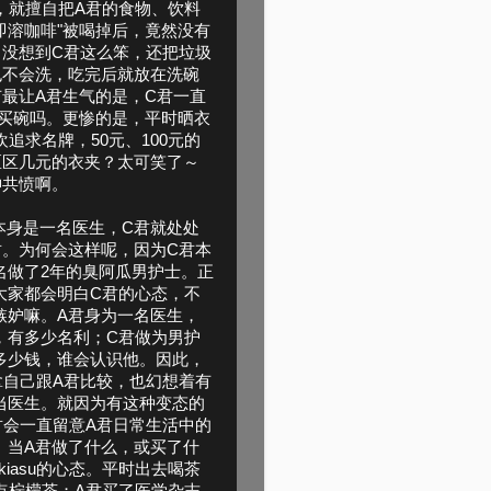
，就擅自把A君的食物、饮料
即溶咖啡"被喝掉后，竟然没有
没想到C君这么笨，还把垃圾
也不会洗，吃完后就放在洗碗
最让A君生气的是，C君一直
买碗吗。更惨的是，平时晒衣
追求名牌，50元、100元的
区区几元的衣夹？太可笑了～
神共愤啊。
本身是一名医生，C君就处处
君。为何会这样呢，因为C君本
名做了2年的臭阿瓜男护士。正
大家都会明白C君的心态，不
嫉妒嘛。A君身为一名医生，
，有多少名利；C君做为男护
多少钱，谁会认识他。因此，
拿自己跟A君比较，也幻想着有
当医生。就因为有这种变态的
君会一直留意A君日常生活中的
。当A君做了什么，或买了什
iasu的心态。平时出去喝茶