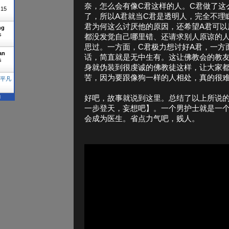
奈，怎么会有像C君这样的人。C君做了这么
"
15
了，所以A君就当C君是透明人，完全不理
君为何这么讨厌他的原因，还希望A君可以
ng
s
都没发觉自己哪里错、还请求别人原谅的
思过。一方面，C君极力想讨好A君，一方
an
话，简直就是无中生有。这让佛教会的教友
s
身就伪装到很虔诚的佛教徒这样，让大家都
苦，因为要跟像狗一样的人相处，真的很
平凡
N
好吧，故事就说到这里。总结了以上所说
一步登天，妄想吧】。一个男护士就是一
会成为医生。省点力气吧，贱人。