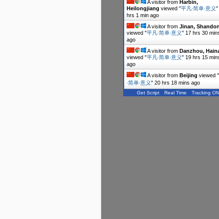
A visitor from
Harbin,
Heilongjiang
viewed "
平凡∙简单∙意义
hrs 1 min ago
A visitor from
Jinan, Shando
viewed "
平凡∙简单∙意义
"
17 hrs 30 min
ago
A visitor from
Danzhou, Hain
viewed "
平凡∙简单∙意义
"
19 hrs 15 min
ago
A visitor from
Beijing
viewed "
∙简单∙意义
"
20 hrs 18 mins ago
Get Script
Real Time
Tracking O