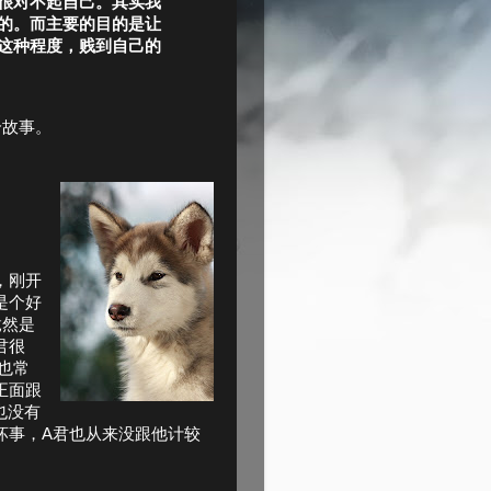
很对不起自己。其实我
的。而主要的目的是让
这种程度，贱到自己的
个故事。
，刚开
是个好
竟然是
君很
也常
正面跟
也没有
坏事，A君也从来没跟他计较