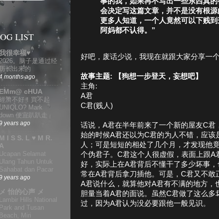
事的我，如果再不写出一些东西真的
会决定写这篇文章，并不是没有根源
更多人知道，一个人竟然可以下贱到
阿妈都不认得。”
OG LIST
我很幸福♥
好吧，废话少说，我现在就跟大家分享一
2026。脑子是通过经
历长出来的
故事主题: 【狗想一步登天，妄想吧】
4 months ago
主角:
EMm@ cHUA
A君
經濟不好！買不起
C君(贱人)
UNIQLO? Mark
down 便宜趴趴走
9 years ago
话说，A君在半年前来了一个新的屋友C君
始的时候A君还以为C君的为人不错，应该
M I S S. L ♥ M R.
人；可是短短的相处了几个月，才发现他
A
Ucapan Selamat
个伪君子。C君这个人很虚假，表面上跟A
Ulang Tahun Untuk
好，实际上在A君背后不懂干了多少坏事，
Sahabat dan Pacar
常在A君背后拿刀插他。可是，C君又不敢
9 years ago
A君说什么，就算他对A君有不满的地方，
メ 怡的心声 メ
胆量当着A君的面说。虽然C君做了这么多
Lambir Hills National
过，因为A君认为没必要跟他一般见识。
Park and Tusan
Beach, Miri