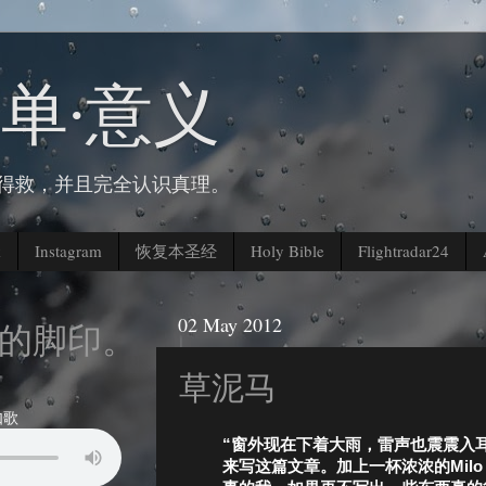
简单∙意义
人得救，并且完全认识真理。
k
Instagram
恢复本圣经
Holy Bible
Flightradar24
02 May 2012
脚印。。。
草泥马
如歌
“窗外现在下着大雨，雷声也震震入
来写这篇文章。加上一杯浓浓的Mil