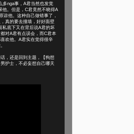
多nga事，A君当然也发觉
睬他。但是，C君竟然不晓得A
原谅他。这种自己做错事了，
人，真的要去撞墙，好好面壁
面私底下又在背后说A君的坏
都对A君有点误会，而C君本
喜欢他。A君实在觉得很辛
难。
的话，还是回到主题，【狗想
个男护士，不必妄想自己哪天