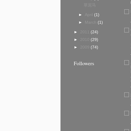
草泥马
►
April
(1)
►
March
(1)
►
2011
(24)
►
2010
(29)
►
2009
(74)
Followers